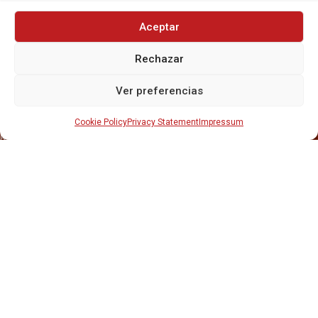
Aceptar
Rechazar
INICIO
NOSOTROS
Ver preferencias
CERVEZAS
ESTRELLA GALICIA
OTROS PRODUCTOS
Cookie Policy
Privacy Statement
Impressum
REPARTO EN BARCELONA
HOSTELERÍA Y PEQUEÑA ALIMENTACIÓN
CARTAS DE CERVEZAS Y VINO
CATAS Y FORMACIONES
SERVICIO TÉCNICO
SERVICIO DE ATENCIÓN AL CLIENTE
DISTRIBUCIÓN
CATÁLOGOS
GESTIÓN DE
DENUNCIAS
DISTRIBUYE CON NOSOTR@S
©CRUSAT, 2026. Todos los derechos reservados.