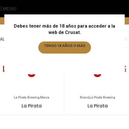
MENU
La Pirata Brewing
Home
/
Marca
/
La Pirata Brewing
Debes tener más de 18 años para acceder a la
web de Crusat.
ALL
ALMOGÀVER
ALMOGÀVER
ALMOGÀVER
AUGUSTIJN
BARBAR
BASQ
TENGO 18 AÑOS O MÁS
TENGO MENOS DE 18 AÑOS
La Pirata Brewing
Marca
Brand
La Pirata Brewing
La Pirata
La Pirata