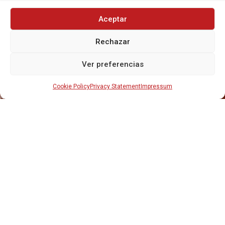
Aceptar
Rechazar
INICIO
NOSOTROS
Ver preferencias
CERVEZAS
ESTRELLA GALICIA
OTROS PRODUCTOS
Cookie Policy
Privacy Statement
Impressum
REPARTO EN BARCELONA
HOSTELERÍA Y PEQUEÑA ALIMENTACIÓN
CARTAS DE CERVEZAS Y VINO
CATAS Y FORMACIONES
SERVICIO TÉCNICO
SERVICIO DE ATENCIÓN AL CLIENTE
DISTRIBUCIÓN
CATÁLOGOS
GESTIÓN DE
DENUNCIAS
DISTRIBUYE CON NOSOTR@S
©CRUSAT, 2026. Todos los derechos reservados.