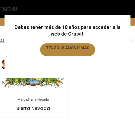
MENU
Sierra Nevada
Home
/
Marca
/
Sierra Nevada
Debes tener más de 18 años para acceder a la
web de Crusat.
ALL
ALMOGÀVER
ALMOGÀVER
ALMOGÀVER
AUGUSTIJN
BARBAR
BASQ
TENGO 18 AÑOS O MÁS
TENGO MENOS DE 18 AÑOS
Marca
Sierra Nevada
Sierra Nevada