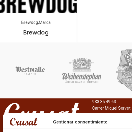
Brewdog
Marca
Brewdog
933 35 49 63
Carrer Miquel Servet 
Gavà, 08850, Barcelo
Gestionar consentimiento