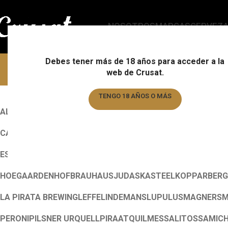
NOSOTROS
MARCAS
CERVEZ
Debes tener más de 18 años para acceder a la
web de Crusat.
TENGO 18 AÑOS O MÁS
ALL
ALMOGÀVER
ALMOGÀVER
ALMOGÀVER
AUGUSTIJN
BARB
TENGO MENOS DE 18 AÑOS
CANNABIS
CHIMAY
CHIMAY
CHIMAY
CORONA
CRUSAT
CUVEE 
ESTRELLA GALICIA
ESTRELLA GALICIA
FRANZISKANER
FURS
HOEGAARDEN
HOFBRAUHAUS
JUDAS
KASTEEL
KOPPARBERG
LA PIRATA BREWING
LEFFE
LINDEMANS
LUPULUS
MAGNERS
M
PERONI
PILSNER URQUELL
PIRAAT
QUILMES
SALITOS
SAMIC