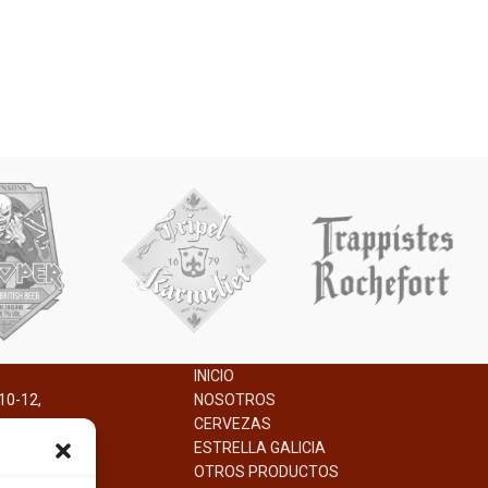
INICIO
10-12,
NOSOTROS
na.
CERVEZAS
ESTRELLA GALICIA
OTROS PRODUCTOS