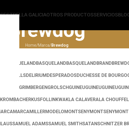
AS
ESTRELLA GALICIA
OTROS PRODUCTOS
SERVICIOS
BLO
Brewdog
Home
/
Marca
/
Brewdog
AR
BASQUELAND
BASQUELAND
BASQUELAND
BRAND
BREWD
DES TROLLS
DELIRIUM
DESPERADOS
DUCHESSE DE BOURGO
TENBERG
GRIMBERGEN
GROLSCH
GUINEU
GUINEU
GUINEU
GUI
KROMBACHER
KUSFOLLIN
KWAK
LA CALAVERA
LA CHOUFFE
L
ARCA
MARCA
MILLER
MODELO
MONTSENY
MONTSENY
MONT
HLAUS
SAMUEL ADAMS
SAMUEL SMITH
SATAN
SCHNITZER B