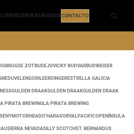
G CERVECERO
CATÁLOGOS
CONTACTO
OG
BRUGSE ZOT
BUDEJOVICKY BUDVAR
BUDWEISER
GNE
DUVEL
ENGORILE
ERDINGER
ESTRELLA GALICIA
NNESS
GULDEN DRAAK
GULDEN DRAAK
GULDEN DRAAK
A PIRATA BREWING
LA PIRATA BREWING
SENY
MOTORHEAD
O'HARAS
ORVAL
PACIFICO
PENÍNSULA
RAU
SIERRA NEVADA
SILLY SCOTCH
ST. BERNARDUS