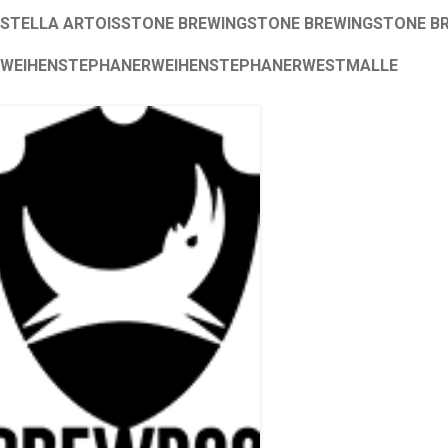
STELLA ARTOIS
STONE BREWING
STONE BREWING
STONE B
WEIHENSTEPHANER
WEIHENSTEPHANER
WESTMALLE