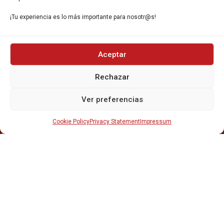
¡Tu experiencia es lo más importante para nosotr@s!
Aceptar
INICIO
NOSOTROS
Rechazar
CERVEZAS
ESTRELLA GALICIA
Ver preferencias
OTROS PRODUCTOS
REPARTO EN BARCELONA
Cookie Policy
Privacy Statement
Impressum
HOSTELERÍA Y PEQUEÑA ALIMENTACIÓN
CARTAS DE CERVEZAS Y VINO
CATAS Y FORMACIONES
SERVICIO TÉCNICO
SERVICIO DE ATENCIÓN AL CLIENTE
DISTRIBUCIÓN
CATÁLOGOS
GESTIÓN DE
DENUNCIAS
DISTRIBUYE CON NOSOTR@S