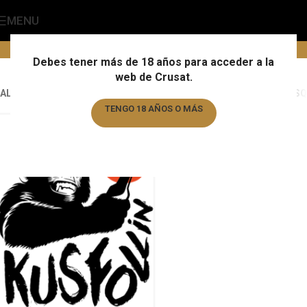
MENU
kusfollin
Home
/
Marca
/
kusfollin
Debes tener más de 18 años para acceder a la
web de Crusat.
ALL
ALMOGÀVER
ALMOGÀVER
ALMOGÀVER
AUGUSTIJN
BARBAR
BASQ
TENGO 18 AÑOS O MÁS
TENGO MENOS DE 18 AÑOS