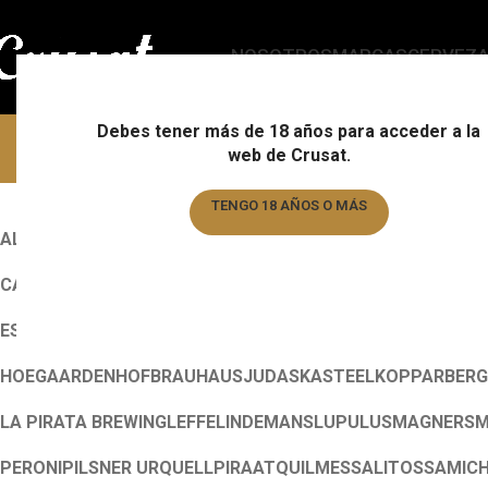
NOSOTROS
MARCAS
CERVEZ
Debes tener más de 18 años para acceder a la
web de Crusat.
TENGO 18 AÑOS O MÁS
ALL
ALMOGÀVER
ALMOGÀVER
ALMOGÀVER
AUGUSTIJN
BARB
TENGO MENOS DE 18 AÑOS
CANNABIS
CHIMAY
CHIMAY
CHIMAY
CORONA
CRUSAT
CUVEE 
ESTRELLA GALICIA
ESTRELLA GALICIA
FRANZISKANER
FURS
HOEGAARDEN
HOFBRAUHAUS
JUDAS
KASTEEL
KOPPARBERG
LA PIRATA BREWING
LEFFE
LINDEMANS
LUPULUS
MAGNERS
M
PERONI
PILSNER URQUELL
PIRAAT
QUILMES
SALITOS
SAMIC