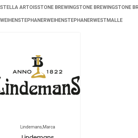
STELLA ARTOIS
STONE BREWING
STONE BREWING
STONE B
WEIHENSTEPHANER
WEIHENSTEPHANER
WESTMALLE
Lindemans
Marca
Lindemans