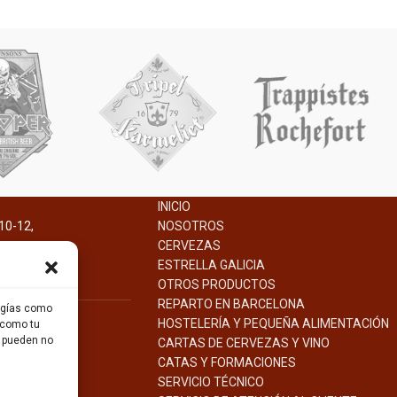
INICIO
10-12,
NOSOTROS
na.
CERVEZAS
ESTRELLA GALICIA
OTROS PRODUCTOS
REPARTO EN BARCELONA
logías como
HOSTELERÍA Y PEQUEÑA ALIMENTACIÓN
 como tu
s pueden no
CARTAS DE CERVEZAS Y VINO
CATAS Y FORMACIONES
SERVICIO TÉCNICO