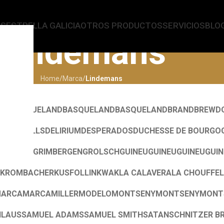
AS
ESTRELLA GALICIA
OTROS PRODUCTOS
SERVICIOS
BLO
Lindemans
Home
/
Marca
/
Lindemans
AR
BASQUELAND
BASQUELAND
BASQUELAND
BRAND
BREWD
DES TROLLS
DELIRIUM
DESPERADOS
DUCHESSE DE BOURGO
TENBERG
GRIMBERGEN
GROLSCH
GUINEU
GUINEU
GUINEU
GUI
KROMBACHER
KUSFOLLIN
KWAK
LA CALAVERA
LA CHOUFFE
L
ARCA
MARCA
MILLER
MODELO
MONTSENY
MONTSENY
MONT
HLAUS
SAMUEL ADAMS
SAMUEL SMITH
SATAN
SCHNITZER B