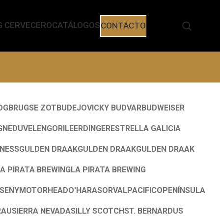
G CERVECERO
CATÁLOGOS
CONTACTO
OG
BRUGSE ZOT
BUDEJOVICKY BUDVAR
BUDWEISER
GNE
DUVEL
ENGORILE
ERDINGER
ESTRELLA GALICIA
NNESS
GULDEN DRAAK
GULDEN DRAAK
GULDEN DRAAK
A PIRATA BREWING
LA PIRATA BREWING
SENY
MOTORHEAD
O'HARAS
ORVAL
PACIFICO
PENÍNSULA
RAU
SIERRA NEVADA
SILLY SCOTCH
ST. BERNARDUS