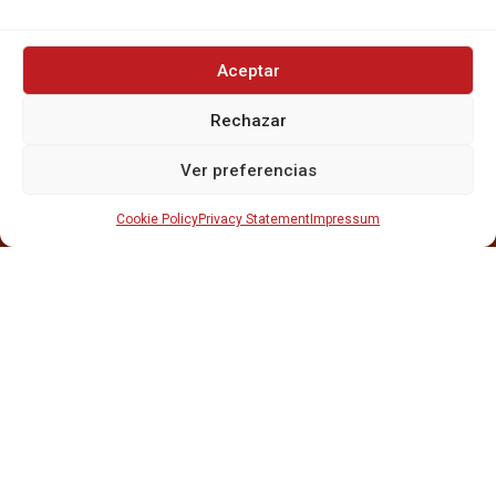
Aceptar
INICIO
Rechazar
NOSOTROS
CERVEZAS
Ver preferencias
ESTRELLA GALICIA
OTROS PRODUCTOS
Cookie Policy
Privacy Statement
Impressum
REPARTO EN BARCELONA
HOSTELERÍA Y PEQUEÑA ALIMENTACIÓN
CARTAS DE CERVEZAS Y VINO
CATAS Y FORMACIONES
SERVICIO TÉCNICO
SERVICIO DE ATENCIÓN AL CLIENTE
DISTRIBUCIÓN
CATÁLOGOS
GESTIÓN DE
DENUNCIAS
DISTRIBUYE CON NOSOTR@S
©CRUSAT, 2026. Todos los derechos reservados.