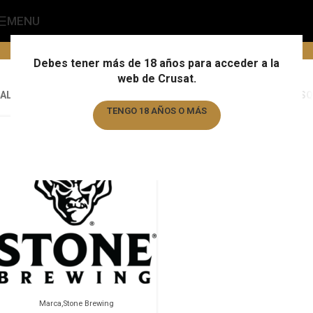
MENU
Stone Brewing
Home
/
Marca
/
Stone Brewing
Debes tener más de 18 años para acceder a la
web de Crusat.
ALL
ALMOGÀVER
ALMOGÀVER
ALMOGÀVER
AUGUSTIJN
BARBAR
BASQ
TENGO 18 AÑOS O MÁS
TENGO MENOS DE 18 AÑOS
Marca
Stone Brewing