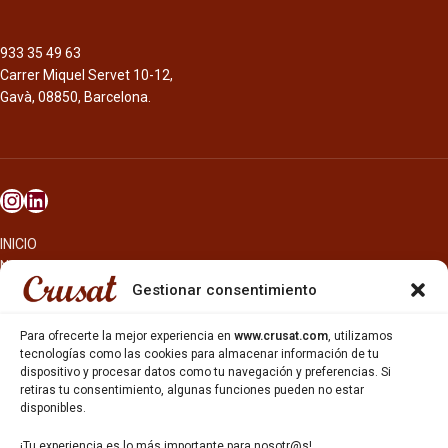
933 35 49 63
Carrer Miquel Servet 10-12,
Gavà, 08850, Barcelona.
INICIO
NOSOTROS
CERVEZAS
Gestionar consentimiento
ESTRELLA GALICIA
OTROS PRODUCTOS
Para ofrecerte la mejor experiencia en
www.crusat.com
, utilizamos
REPARTO EN BARCELONA
tecnologías como las cookies para almacenar información de tu
dispositivo y procesar datos como tu navegación y preferencias. Si
HOSTELERÍA Y PEQUEÑA ALIMENTACIÓN
retiras tu consentimiento, algunas funciones pueden no estar
CARTAS DE CERVEZAS Y VINO
disponibles.
CATAS Y FORMACIONES
SERVICIO TÉCNICO
¡Tu experiencia es lo más importante para nosotr@s!