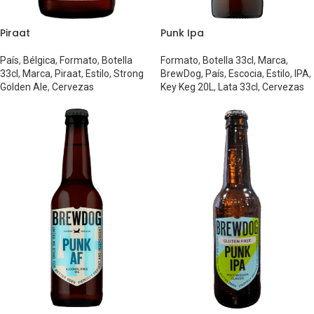
Piraat
Punk Ipa
País
,
Bélgica
,
Formato
,
Botella
Formato
,
Botella 33cl
,
Marca
,
33cl
,
Marca
,
Piraat
,
Estilo
,
Strong
BrewDog
,
País
,
Escocia
,
Estilo
,
IPA
,
Golden Ale
,
Cervezas
Key Keg 20L
,
Lata 33cl
,
Cervezas