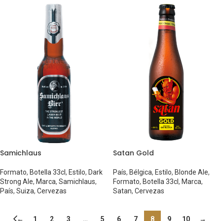
Samichlaus
Satan Gold
Formato
,
Botella 33cl
,
Estilo
,
Dark
País
,
Bélgica
,
Estilo
,
Blonde Ale
,
Strong Ale
,
Marca
,
Samichlaus
,
Formato
,
Botella 33cl
,
Marca
,
País
,
Suiza
,
Cervezas
Satan
,
Cervezas
←
1
2
3
…
5
6
7
8
9
10
→