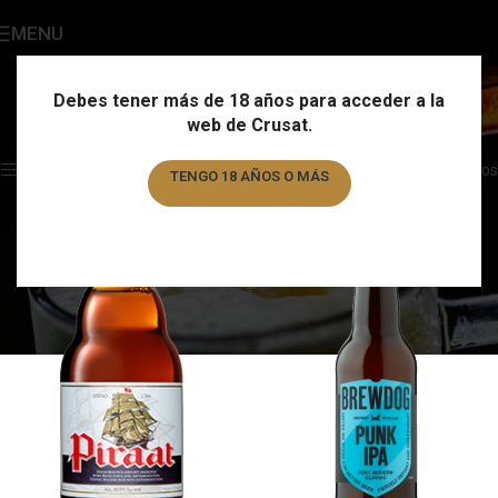
MENU
Botella 33cl
Categories
Debes tener más de 18 años para acceder a la
web de Crusat.
Home
/
Formato
/
Botella 33cl
/
Page 8
Showing 85–96 of 112 results
Show sidebar
Filtros
TENGO 18 AÑOS O MÁS
TENGO MENOS DE 18 AÑOS