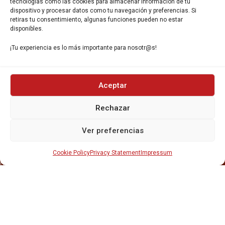
Gavà, 08850, Barcelona.
tecnologías como las cookies para almacenar información de tu
dispositivo y procesar datos como tu navegación y preferencias. Si
retiras tu consentimiento, algunas funciones pueden no estar
disponibles.
¡Tu experiencia es lo más importante para nosotr@s!
INICIO
Aceptar
NOSOTROS
CERVEZAS
Rechazar
ESTRELLA GALICIA
OTROS PRODUCTOS
Ver preferencias
REPARTO EN BARCELONA
HOSTELERÍA Y PEQUEÑA ALIMENTACIÓN
CARTAS DE CERVEZAS Y VINO
Cookie Policy
Privacy Statement
Impressum
CATAS Y FORMACIONES
SERVICIO TÉCNICO
SERVICIO DE ATENCIÓN AL CLIENTE
DISTRIBUCIÓN
CATÁLOGOS
GESTIÓN DE
DENUNCIAS