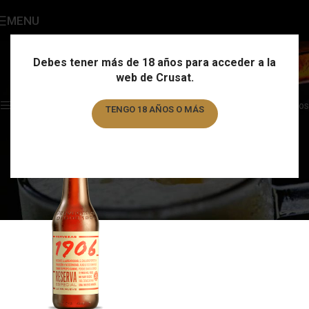
MENU
Helles Bock
Categories
Debes tener más de 18 años para acceder a la
web de Crusat.
Home
/
Estilo
/
Helles Bock
Showing the single result
Show sidebar
Filtros
TENGO 18 AÑOS O MÁS
TENGO MENOS DE 18 AÑOS