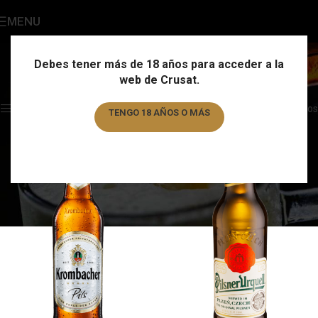
MENU
Pilsen
Categories
Debes tener más de 18 años para acceder a la
web de Crusat.
Home
/
Estilo
/
Pilsen
Showing all 4 results
Show sidebar
Filtros
TENGO 18 AÑOS O MÁS
TENGO MENOS DE 18 AÑOS