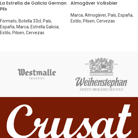
La Estrella de Galicia German
Almogàver Volksbier
Pils
Marca
,
Almogàver
,
País
,
España
,
Formato
,
Botella 33cl
,
País
,
Estilo
,
Pilsen
,
Cervezas
España
,
Marca
,
Estrella Galicia
,
Estilo
,
Pilsen
,
Cervezas