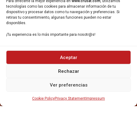
933 35 49 63
Para ofrecerte la mejor experiencia en
www.crusat.com
, utilizamos
tecnologías como las cookies para almacenar información de tu
Carrer Miquel Servet 10-12,
dispositivo y procesar datos como tu navegación y preferencias. Si
Gavà, 08850, Barcelona.
retiras tu consentimiento, algunas funciones pueden no estar
disponibles.
¡Tu experiencia es lo más importante para nosotr@s!
Aceptar
INICIO
NOSOTROS
Rechazar
CERVEZAS
ESTRELLA GALICIA
Ver preferencias
OTROS PRODUCTOS
REPARTO EN BARCELONA
Cookie Policy
Privacy Statement
Impressum
HOSTELERÍA Y PEQUEÑA ALIMENTACIÓN
CARTAS DE CERVEZAS Y VINO
CATAS Y FORMACIONES
SERVICIO TÉCNICO
SERVICIO DE ATENCIÓN AL CLIENTE
DISTRIBUCIÓN
CATÁLOGOS