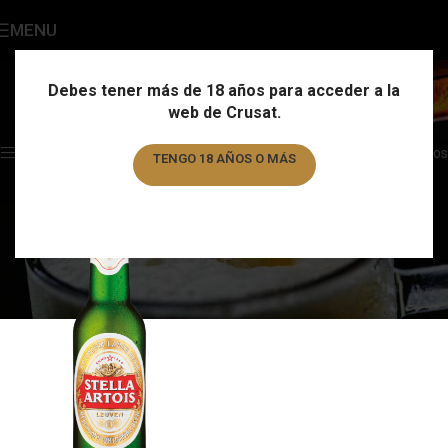
MENU
Stella Artois
Categories
Debes tener más de 18 años para acceder a la
web de Crusat.
Home
/
Marca
/
Stella Artois
Showing the single result
Show sidebar
Filtros
TENGO 18 AÑOS O MÁS
TENGO MENOS DE 18 AÑOS