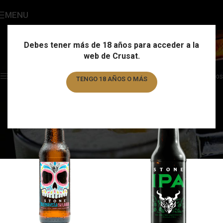
MENU
Stone Brewing
Categories
Debes tener más de 18 años para acceder a la
web de Crusat.
Home
/
Marca
/
Stone Brewing
Showing all 3 results
Show sidebar
Filtros
TENGO 18 AÑOS O MÁS
TENGO MENOS DE 18 AÑOS