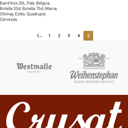
Barril Inox 20L
,
País
,
Bélgica
,
Botella 33cl
,
Botella 75cl
,
Marca
,
Chimay
,
Estilo
,
Quadrupel
,
Cervezas
←
1
2
3
4
5