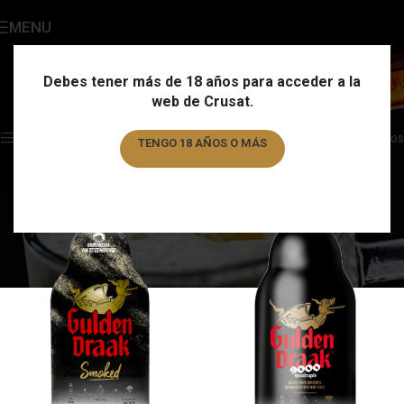
MENU
Bélgica
Categories
Debes tener más de 18 años para acceder a la
web de Crusat.
Home
/
País
/
Bélgica
/
Page 5
Showing 49–53 of 53 results
Show sidebar
Filtros
TENGO 18 AÑOS O MÁS
TENGO MENOS DE 18 AÑOS