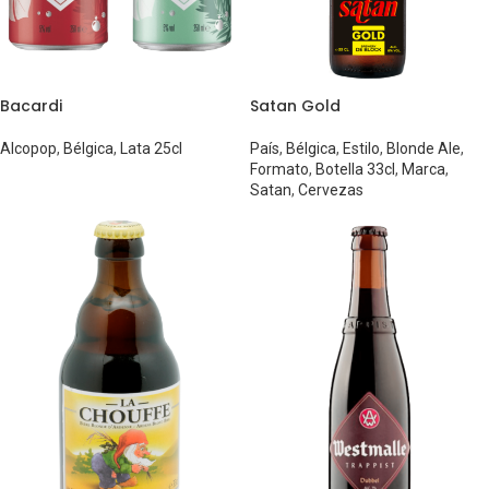
Bacardi
Satan Gold
Alcopop
,
Bélgica
,
Lata 25cl
País
,
Bélgica
,
Estilo
,
Blonde Ale
,
Formato
,
Botella 33cl
,
Marca
,
Satan
,
Cervezas