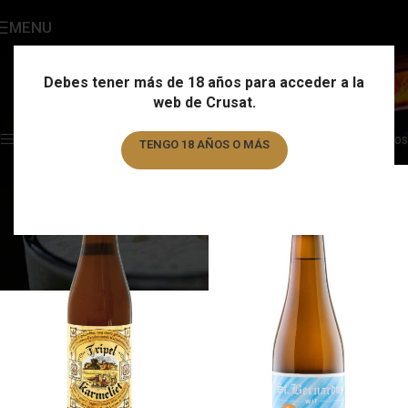
MENU
Bélgica
Categories
Debes tener más de 18 años para acceder a la
web de Crusat.
Home
/
País
/
Bélgica
Showing 1–12 of 53 results
Show sidebar
Filtros
TENGO 18 AÑOS O MÁS
TENGO MENOS DE 18 AÑOS