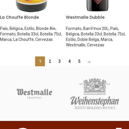
La Chouffe Blonde
Westmalle Dubble
País
,
Bélgica
,
Estilo
,
Blonde Ale
,
Formato
,
Barril Inox 20L
,
País
,
Formato
,
Botella 33cl
,
Botella 75cl
,
Bélgica
,
Botella 33cl
,
Botella 75cl
,
Marca
,
La Chouffe
,
Cervezas
Estilo
,
Doble Belga
,
Marca
,
Westmalle
,
Cervezas
1
2
3
4
5
→