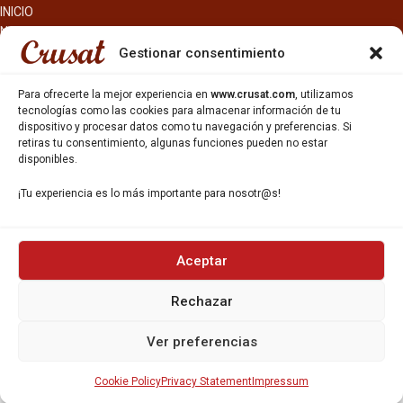
INICIO
NOSOTROS
CERVEZAS
Gestionar consentimiento
ESTRELLA GALICIA
OTROS PRODUCTOS
Para ofrecerte la mejor experiencia en
www.crusat.com
, utilizamos
REPARTO EN BARCELONA
tecnologías como las cookies para almacenar información de tu
dispositivo y procesar datos como tu navegación y preferencias. Si
HOSTELERÍA Y PEQUEÑA ALIMENTACIÓN
retiras tu consentimiento, algunas funciones pueden no estar
CARTAS DE CERVEZAS Y VINO
disponibles.
CATAS Y FORMACIONES
SERVICIO TÉCNICO
¡Tu experiencia es lo más importante para nosotr@s!
SERVICIO DE ATENCIÓN AL CLIENTE
DISTRIBUCIÓN
CATÁLOGOS
GESTIÓN DE
DENUNCIAS
Aceptar
Rechazar
DISTRIBUYE CON NOSOTR@S
©CRUSAT, 2026. Todos los derechos reservados.
Ver preferencias
Política de Privacidad
|
Aviso Legal
|
Política de Cookies
Cookie Policy
Privacy Statement
Impressum