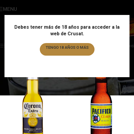
MENU
México
Categories
Debes tener más de 18 años para acceder a la
web de Crusat.
Home
/
País
/
México
Showing all 4 results
Show sidebar
Filtros
TENGO 18 AÑOS O MÁS
TENGO MENOS DE 18 AÑOS