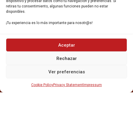
dispositivo y procesar datos como tu navegación y preferencias. Si
retiras tu consentimiento, algunas funciones pueden no estar
disponibles.
¡Tu experiencia es lo más importante para nosotr@s!
INICIO
Aceptar
NOSOTROS
CERVEZAS
Rechazar
ESTRELLA GALICIA
OTROS PRODUCTOS
Ver preferencias
REPARTO EN BARCELONA
HOSTELERÍA Y PEQUEÑA ALIMENTACIÓN
Cookie Policy
Privacy Statement
Impressum
CARTAS DE CERVEZAS Y VINO
CATAS Y FORMACIONES
SERVICIO TÉCNICO
SERVICIO DE ATENCIÓN AL CLIENTE
DISTRIBUCIÓN
CATÁLOGOS
GESTIÓN DE
DENUNCIAS