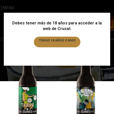
MENU
Half IPA
Categories
Debes tener más de 18 años para acceder a la
web de Crusat.
Home
/
Estilo
/
Half IPA
Showing all 2 results
Show sidebar
Filtros
TENGO 18 AÑOS O MÁS
TENGO MENOS DE 18 AÑOS