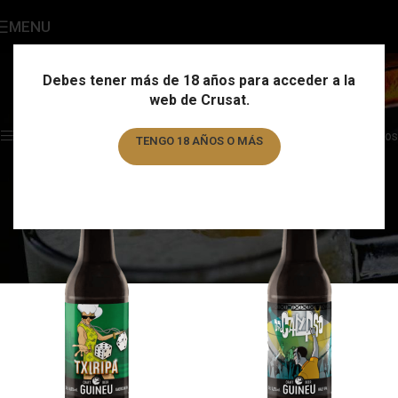
MENU
Half IPA
Categories
Debes tener más de 18 años para acceder a la
web de Crusat.
Home
/
Estilo
/
Half IPA
Showing all 2 results
Show sidebar
Filtros
TENGO 18 AÑOS O MÁS
TENGO MENOS DE 18 AÑOS