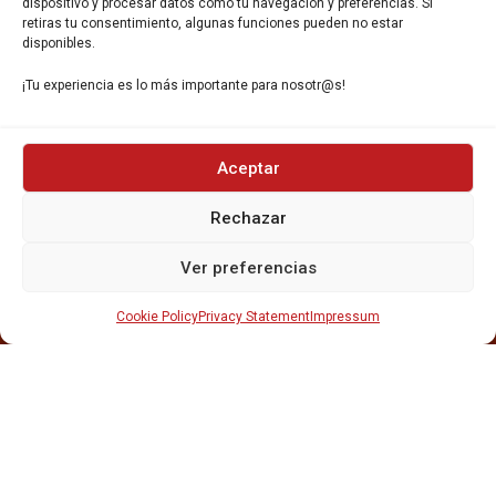
dispositivo y procesar datos como tu navegación y preferencias. Si
retiras tu consentimiento, algunas funciones pueden no estar
disponibles.
¡Tu experiencia es lo más importante para nosotr@s!
INICIO
Aceptar
NOSOTROS
CERVEZAS
Rechazar
ESTRELLA GALICIA
OTROS PRODUCTOS
Ver preferencias
REPARTO EN BARCELONA
HOSTELERÍA Y PEQUEÑA ALIMENTACIÓN
Cookie Policy
Privacy Statement
Impressum
CARTAS DE CERVEZAS Y VINO
CATAS Y FORMACIONES
SERVICIO TÉCNICO
SERVICIO DE ATENCIÓN AL CLIENTE
DISTRIBUCIÓN
CATÁLOGOS
GESTIÓN DE
DENUNCIAS