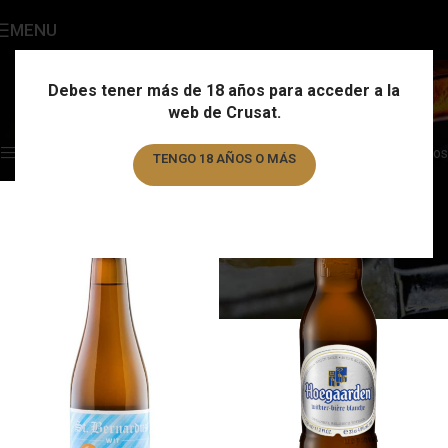
MENU
Trigo Belga
Categories
Debes tener más de 18 años para acceder a la
web de Crusat.
Home
/
Estilo
/
Trigo Belga
Showing all 2 results
Show sidebar
Filtros
TENGO 18 AÑOS O MÁS
TENGO MENOS DE 18 AÑOS