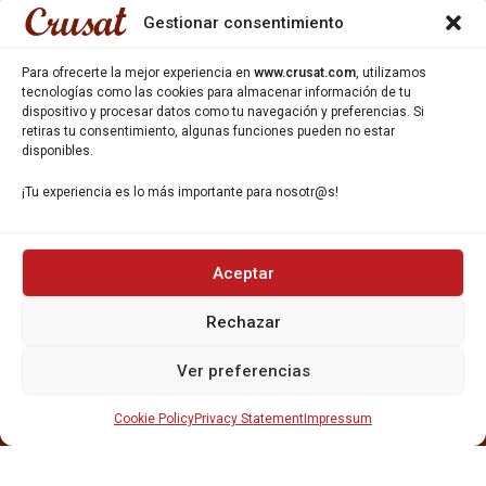
933 35 49 63
Gestionar consentimiento
Carrer Miquel Servet 10-12,
Gavà, 08850, Barcelona.
Para ofrecerte la mejor experiencia en
www.crusat.com
, utilizamos
tecnologías como las cookies para almacenar información de tu
dispositivo y procesar datos como tu navegación y preferencias. Si
retiras tu consentimiento, algunas funciones pueden no estar
disponibles.
¡Tu experiencia es lo más importante para nosotr@s!
INICIO
NOSOTROS
CERVEZAS
Aceptar
ESTRELLA GALICIA
OTROS PRODUCTOS
Rechazar
REPARTO EN BARCELONA
HOSTELERÍA Y PEQUEÑA ALIMENTACIÓN
Ver preferencias
CARTAS DE CERVEZAS Y VINO
CATAS Y FORMACIONES
Cookie Policy
Privacy Statement
Impressum
SERVICIO TÉCNICO
SERVICIO DE ATENCIÓN AL CLIENTE
DISTRIBUCIÓN
CATÁLOGOS