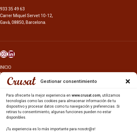
933 35 49 63
Carrer Miquel Servet 10-12,
Gavà, 08850, Barcelona.
INICIO
NOSOTROS
CERVEZAS
Gestionar consentimiento
ESTRELLA GALICIA
OTROS PRODUCTOS
Para ofrecerte la mejor experiencia en
www.crusat.com
, utilizamos
REPARTO EN BARCELONA
tecnologías como las cookies para almacenar información de tu
dispositivo y procesar datos como tu navegación y preferencias. Si
HOSTELERÍA Y PEQUEÑA ALIMENTACIÓN
retiras tu consentimiento, algunas funciones pueden no estar
CARTAS DE CERVEZAS Y VINO
disponibles.
CATAS Y FORMACIONES
SERVICIO TÉCNICO
¡Tu experiencia es lo más importante para nosotr@s!
SERVICIO DE ATENCIÓN AL CLIENTE
DISTRIBUCIÓN