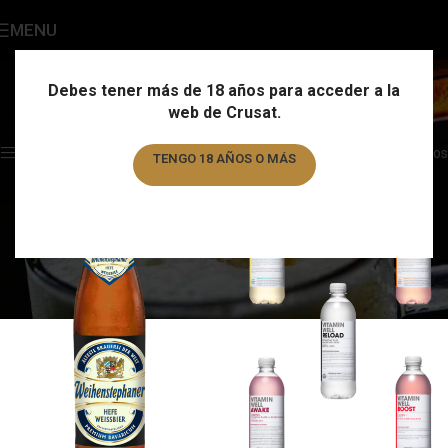
MENU
Botella 50cl
Categories
Debes tener más de 18 años para acceder a la
web de Crusat.
Home
/
Formato
/
Botella 50cl
Showing 1–12 of 24 results
Show sidebar
Filtros
TENGO 18 AÑOS O MÁS
TENGO MENOS DE 18 AÑOS