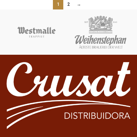
1
2
→