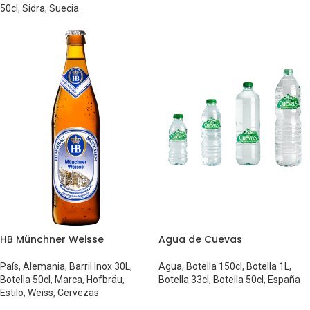
50cl
,
Sidra
,
Suecia
HB Münchner Weisse
Agua de Cuevas
País
,
Alemania
,
Barril Inox 30L
,
Agua
,
Botella 150cl
,
Botella 1L
,
Botella 50cl
,
Marca
,
Hofbräu
,
Botella 33cl
,
Botella 50cl
,
España
Estilo
,
Weiss
,
Cervezas