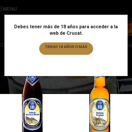
MENU
Hofbräu
Categories
Debes tener más de 18 años para acceder a la
web de Crusat.
Home
/
Marca
/
Hofbräu
Showing all 4 results
Show sidebar
Filtros
TENGO 18 AÑOS O MÁS
TENGO MENOS DE 18 AÑOS