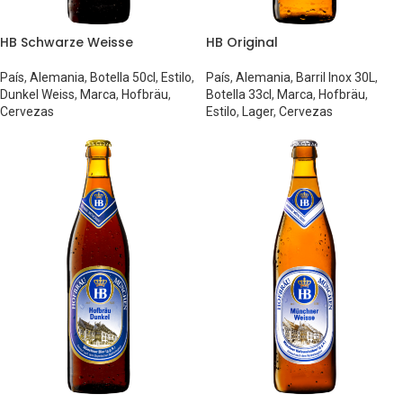
HB Schwarze Weisse
HB Original
País
,
Alemania
,
Botella 50cl
,
Estilo
,
País
,
Alemania
,
Barril Inox 30L
,
Dunkel Weiss
,
Marca
,
Hofbräu
,
Botella 33cl
,
Marca
,
Hofbräu
,
Cervezas
Estilo
,
Lager
,
Cervezas