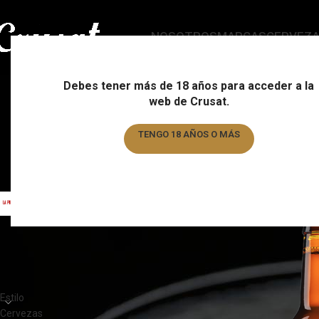
NOSOTROS
MARCAS
CERVEZ
Debes tener más de 18 años para acceder a la
web de Crusat.
ESTILO
C
178 Products
15
TENGO 18 AÑOS O MÁS
TENGO MENOS DE 18 AÑOS
FILTRAR POR MARCA
Home
/
Marca
/
La Pir
La pirata
4
CATEGORÍAS DEL PRODUCTO
Estilo
Cervezas