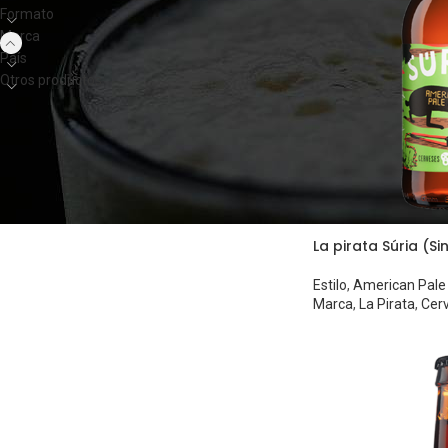
Formato
Marca
País
Otros productos
La pirata Súria (Si
Estilo
,
American Pale
Marca
,
La Pirata
,
Cer