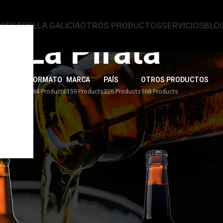
AS
ESTRELLA GALICIA
OTROS PRODUCTOS
SERVICIOS
BLO
La Pirata
ERVEZAS
FORMATO
MARCA
PAÍS
OTROS PRODUCTOS
4 Products
284 Products
159 Products
326 Products
168 Products
ata