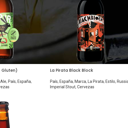
n Gluten)
La Pirata Black Block
 Ale
,
País
,
España
,
País
,
España
,
Marca
,
La Pirata
,
Estilo
,
Russi
vezas
Imperial Stout
,
Cervezas