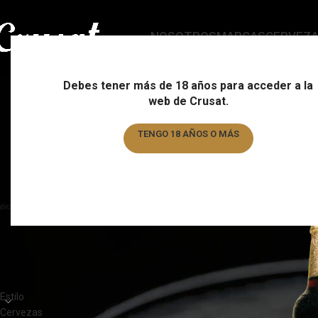
NOSOTROS
MARCAS
CERVEZ
Debes tener más de 18 años para acceder a la
web de Crusat.
ESTILO
C
178 Products
15
TENGO 18 AÑOS O MÁS
TENGO MENOS DE 18 AÑOS
FILTRAR POR MARCA
Home
/
Marca
/
Samue
Samuel Smith
3
CATEGORÍAS DEL PRODUCTO
Estilo
Cervezas