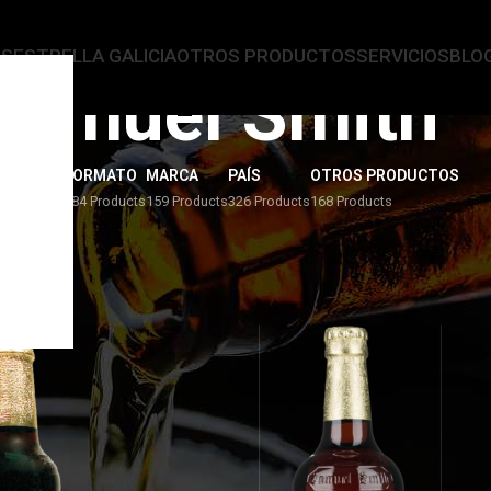
AS
ESTRELLA GALICIA
OTROS PRODUCTOS
SERVICIOS
BLO
Samuel Smith
ERVEZAS
FORMATO
MARCA
PAÍS
OTROS PRODUCTOS
4 Products
284 Products
159 Products
326 Products
168 Products
l Smith