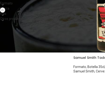
Formato
Marca
País
Otros productos
Samuel Smith Tadd
Formato
,
Botella 35cl
Samuel Smith
,
Cerve