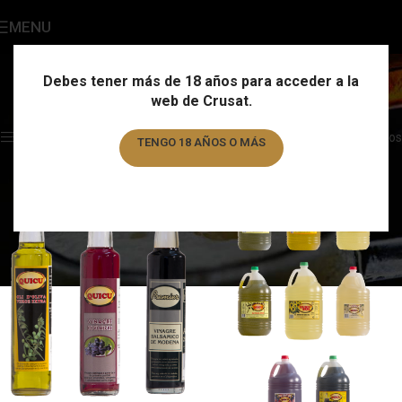
MENU
Aceite y vinagre
Categories
Debes tener más de 18 años para acceder a la
web de Crusat.
Home
/
Otros productos
/
Aceite y vinagre
Showing all 4 results
Show sidebar
Filtros
TENGO 18 AÑOS O MÁS
TENGO MENOS DE 18 AÑOS