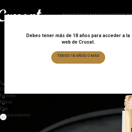
NOSOTROS
MARCAS
CERVEZ
Debes tener más de 18 años para acceder a la
web de Crusat.
ESTILO
C
178 Products
15
TENGO 18 AÑOS O MÁS
TENGO MENOS DE 18 AÑOS
CATEGORÍAS DEL PRODUCTO
Home
/
Otros product
Estilo
Cervezas
Formato
Marca
País
Otros productos