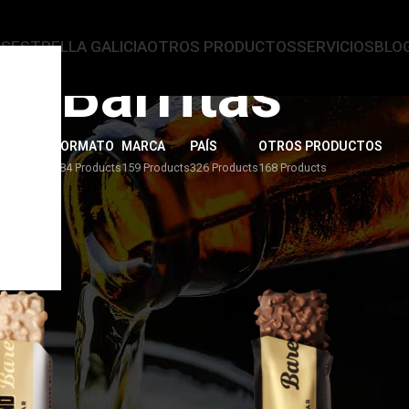
AS
ESTRELLA GALICIA
OTROS PRODUCTOS
SERVICIOS
BLO
Barritas
ERVEZAS
FORMATO
MARCA
PAÍS
OTROS PRODUCTOS
4 Products
284 Products
159 Products
326 Products
168 Products
os
/
Barritas