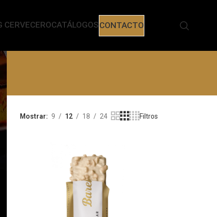
G CERVECERO
CATÁLOGOS
CONTACTO
Mostrar
9
12
18
24
Filtros