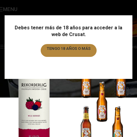
MENU
Sidra
Categories
Debes tener más de 18 años para acceder a la
web de Crusat.
Home
/
Otros productos
/
Sidra
/
Page 2
Showing 13–14 of 14 results
Show sidebar
Filtros
TENGO 18 AÑOS O MÁS
TENGO MENOS DE 18 AÑOS