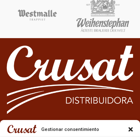
Gestionar consentimiento
933 35 49 63
Carrer Miquel Servet 10-12,