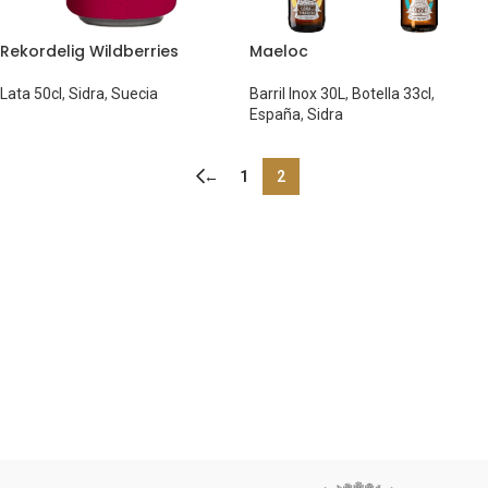
Rekordelig Wildberries
Maeloc
Lata 50cl
,
Sidra
,
Suecia
Barril Inox 30L
,
Botella 33cl
,
España
,
Sidra
←
1
2