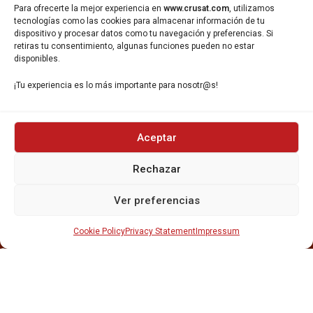
Para ofrecerte la mejor experiencia en
www.crusat.com
, utilizamos
Gavà, 08850, Barcelona.
tecnologías como las cookies para almacenar información de tu
dispositivo y procesar datos como tu navegación y preferencias. Si
retiras tu consentimiento, algunas funciones pueden no estar
disponibles.
¡Tu experiencia es lo más importante para nosotr@s!
INICIO
NOSOTROS
Aceptar
CERVEZAS
ESTRELLA GALICIA
Rechazar
OTROS PRODUCTOS
REPARTO EN BARCELONA
Ver preferencias
HOSTELERÍA Y PEQUEÑA ALIMENTACIÓN
CARTAS DE CERVEZAS Y VINO
Cookie Policy
Privacy Statement
Impressum
CATAS Y FORMACIONES
SERVICIO TÉCNICO
SERVICIO DE ATENCIÓN AL CLIENTE
DISTRIBUCIÓN
CATÁLOGOS
GESTIÓN DE
DENUNCIAS