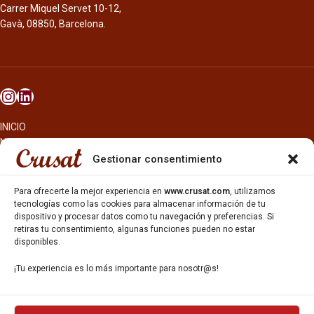
Carrer Miquel Servet 10-12,
Gavà, 08850, Barcelona.
INICIO
NOSOTROS
CERVEZAS
Gestionar consentimiento
ESTRELLA GALICIA
OTROS PRODUCTOS
Para ofrecerte la mejor experiencia en
www.crusat.com
, utilizamos
REPARTO EN BARCELONA
tecnologías como las cookies para almacenar información de tu
dispositivo y procesar datos como tu navegación y preferencias. Si
HOSTELERÍA Y PEQUEÑA ALIMENTACIÓN
retiras tu consentimiento, algunas funciones pueden no estar
CARTAS DE CERVEZAS Y VINO
disponibles.
CATAS Y FORMACIONES
SERVICIO TÉCNICO
¡Tu experiencia es lo más importante para nosotr@s!
SERVICIO DE ATENCIÓN AL CLIENTE
DISTRIBUCIÓN
CATÁLOGOS
GESTIÓN DE
DENUNCIAS