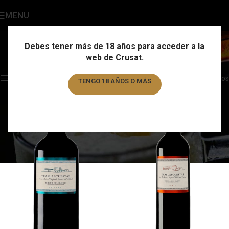
MENU
Vinos
Categories
Debes tener más de 18 años para acceder a la
web de Crusat.
Home
/
Otros productos
/
Vinos
/
Page 6
Showing 61–68 of 68 results
Show sidebar
Filtros
TENGO 18 AÑOS O MÁS
TENGO MENOS DE 18 AÑOS