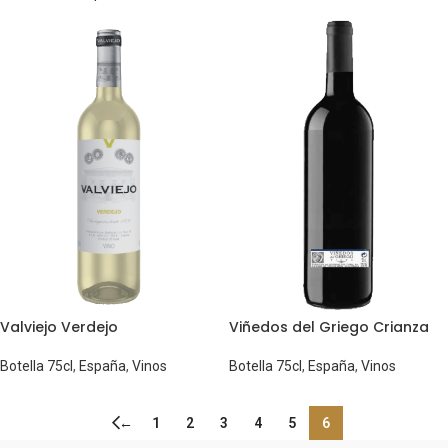
Valviejo Verdejo
Viñedos del Griego Crianza
Botella 75cl
,
España
,
Vinos
Botella 75cl
,
España
,
Vinos
←
1
2
3
4
5
6