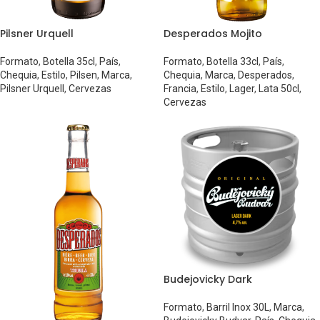
Pilsner Urquell
Desperados Mojito
Formato
,
Botella 35cl
,
País
,
Formato
,
Botella 33cl
,
País
,
Chequia
,
Estilo
,
Pilsen
,
Marca
,
Chequia
,
Marca
,
Desperados
,
Pilsner Urquell
,
Cervezas
Francia
,
Estilo
,
Lager
,
Lata 50cl
,
Cervezas
Budejovicky Dark
Formato
,
Barril Inox 30L
,
Marca
,