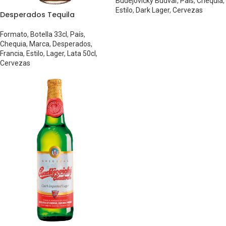
Budejovicky Budvar
,
País
,
Chequia
,
Estilo
,
Dark Lager
,
Cervezas
Desperados Tequila
Formato
,
Botella 33cl
,
País
,
Chequia
,
Marca
,
Desperados
,
Francia
,
Estilo
,
Lager
,
Lata 50cl
,
Cervezas