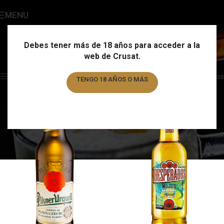
MENU
Chequia
Categories
Debes tener más de 18 años para acceder a la
web de Crusat.
Home
/
País
/
Chequia
Showing all 5 results
Show sidebar
Filtros
TENGO 18 AÑOS O MÁS
TENGO MENOS DE 18 AÑOS