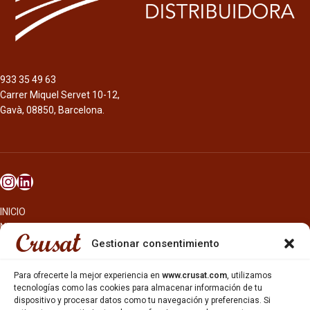
933 35 49 63
Carrer Miquel Servet 10-12,
Gavà, 08850, Barcelona.
INICIO
NOSOTROS
CERVEZAS
Gestionar consentimiento
ESTRELLA GALICIA
OTROS PRODUCTOS
Para ofrecerte la mejor experiencia en
www.crusat.com
, utilizamos
REPARTO EN BARCELONA
tecnologías como las cookies para almacenar información de tu
dispositivo y procesar datos como tu navegación y preferencias. Si
HOSTELERÍA Y PEQUEÑA ALIMENTACIÓN