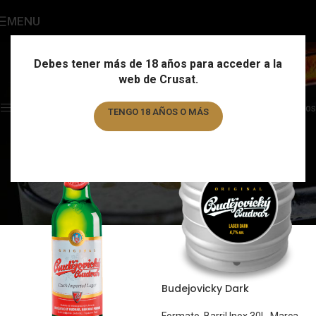
MENU
Chequia
Categories
Debes tener más de 18 años para acceder a la
web de Crusat.
Home
/
País
/
Chequia
Showing all 5 results
Show sidebar
Filtros
TENGO 18 AÑOS O MÁS
TENGO MENOS DE 18 AÑOS
Budejovicky Dark