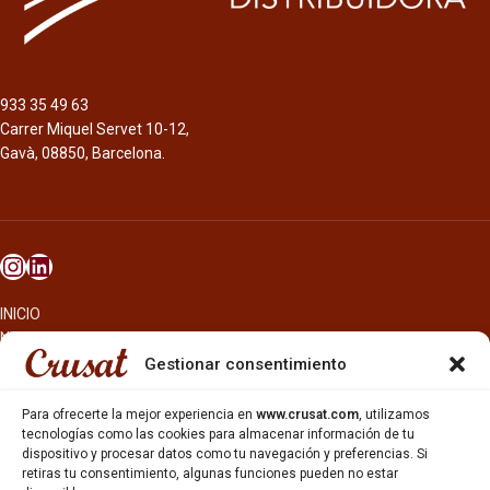
933 35 49 63
Carrer Miquel Servet 10-12,
Gavà, 08850, Barcelona.
INICIO
NOSOTROS
CERVEZAS
Gestionar consentimiento
ESTRELLA GALICIA
OTROS PRODUCTOS
Para ofrecerte la mejor experiencia en
www.crusat.com
, utilizamos
REPARTO EN BARCELONA
tecnologías como las cookies para almacenar información de tu
dispositivo y procesar datos como tu navegación y preferencias. Si
HOSTELERÍA Y PEQUEÑA ALIMENTACIÓN
retiras tu consentimiento, algunas funciones pueden no estar
CARTAS DE CERVEZAS Y VINO