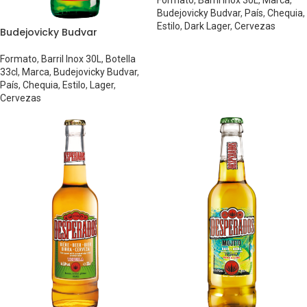
Formato
,
Barril Inox 30L
,
Marca
,
Budejovicky Budvar
,
País
,
Chequia
,
Estilo
,
Dark Lager
,
Cervezas
Budejovicky Budvar
Formato
,
Barril Inox 30L
,
Botella
33cl
,
Marca
,
Budejovicky Budvar
,
País
,
Chequia
,
Estilo
,
Lager
,
Cervezas