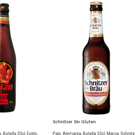
Schnitzer Sin Gluten
o
,
Botella 33cl
,
Estilo
,
País
,
Alemania
,
Botella 33cl
,
Marca
,
Schnitz