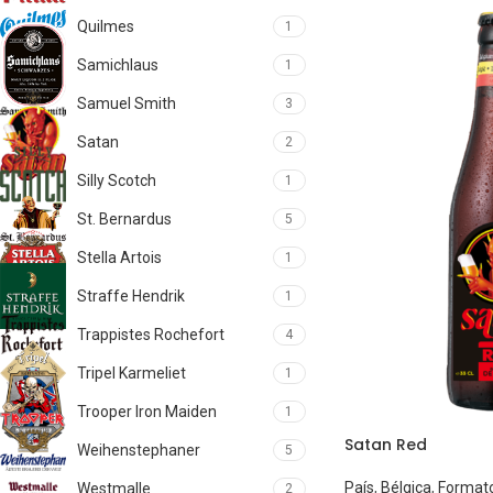
Quilmes
1
Samichlaus
1
Samuel Smith
3
Satan
2
Silly Scotch
1
St. Bernardus
5
Stella Artois
1
Straffe Hendrik
1
Trappistes Rochefort
4
Tripel Karmeliet
1
Trooper Iron Maiden
1
Satan Red
Weihenstephaner
5
País
,
Bélgica
,
Format
Westmalle
2