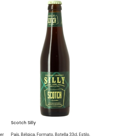
Scotch Silly
er
País
,
Bélgica
,
Formato
,
Botella 33cl
,
Estilo
,