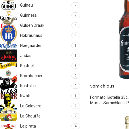
Guineu
7
Guinness
2
Gulden Draak
4
Hobrauhaus
4
Hoegaarden
1
Judas
1
Kasteel
3
Krombacher
2
Samichlaus
Kusfollin
2
Kwak
1
Formato
,
Botella 33cl
Marca
,
Samichlaus
,
P
La Calavera
2
La Chouffe
2
La pirata
4