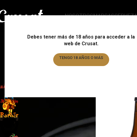
NOSOTROS
MARCAS
CERVEZ
Debes tener más de 18 años para acceder a la
web de Crusat.
ESTILO
C
178 Products
15
TENGO 18 AÑOS O MÁS
TENGO MENOS DE 18 AÑOS
FILTRAR POR MARCA
Home
/
Estilo
/
Page 1
Almogàver
6
Augustijn
1
Barbar
1
Basqueland
6
Brewdog
6