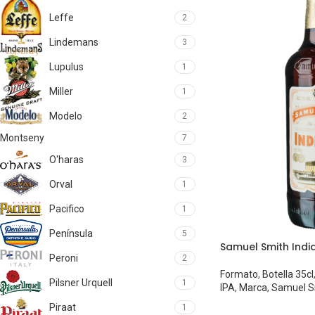
Leffe
2
Lindemans
3
Lupulus
1
Miller
1
Modelo
2
Montseny
7
O'haras
3
Orval
1
Pacifico
1
Península
5
Samuel Smith India
Peroni
2
Formato
,
Botella 35cl
Pilsner Urquell
1
IPA
,
Marca
,
Samuel S
Piraat
1