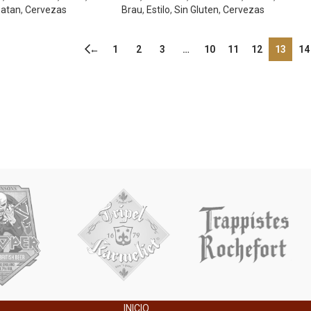
atan
,
Cervezas
Brau
,
Estilo
,
Sin Gluten
,
Cervezas
←
1
2
3
…
10
11
12
13
14
INICIO