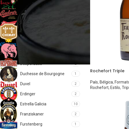
Brugse Zot
2
Budejovicky Budvar
2
Budweiser
1
Chimay
5
Corona
1
Delirium
1
Desperados
2
Rochefort Triple
Duchesse de Bourgogne
1
País
,
Bélgica
,
Format
Duvel
2
Rochefort
,
Estilo
,
Trip
Erdinger
2
Estrella Galicia
10
Franziskaner
2
Furstenberg
1