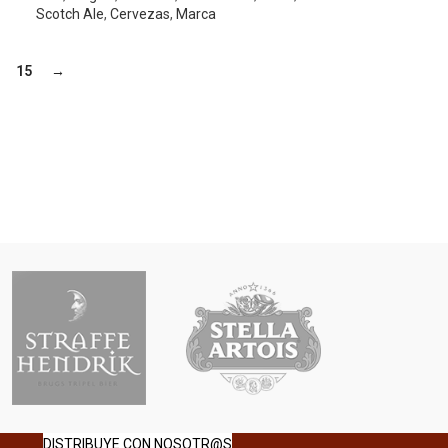
Scotch Ale
,
Cervezas
,
Marca
15
→
DISTRIBUYE CON NOSOTR@S