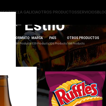
AS
ESTRELLA GALICIA
OTROS PRODUCTOS
SERVICIOS
BLO
Estilo
ERVEZAS
FORMATO
MARCA
PAÍS
OTROS PRODUCTOS
4 Products
284 Products
159 Products
326 Products
168 Products
3