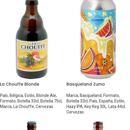
La Chouffe Blonde
Basqueland Zumo
País
,
Bélgica
,
Estilo
,
Blonde Ale
,
Marca
,
Basqueland
,
Formato
,
Formato
,
Botella 33cl
,
Botella 75cl
,
Botella 33cl
,
País
,
España
,
Estilo
,
Marca
,
La Chouffe
,
Cervezas
Hazy IPA
,
Key Keg 30L
,
Lata 44cl
,
Cervezas