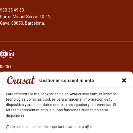
933 35 49 63
Carrer Miquel Servet 10-12,
Gavà, 08850, Barcelona.
INICIO
NOSOTROS
CERVEZAS
Gestionar consentimiento
ESTRELLA GALICIA
OTROS PRODUCTOS
Para ofrecerte la mejor experiencia en
www.crusat.com
, utilizamos
REPARTO EN BARCELONA
tecnologías como las cookies para almacenar información de tu
dispositivo y procesar datos como tu navegación y preferencias. Si
HOSTELERÍA Y PEQUEÑA ALIMENTACIÓN
retiras tu consentimiento, algunas funciones pueden no estar
CARTAS DE CERVEZAS Y VINO
disponibles.
CATAS Y FORMACIONES
SERVICIO TÉCNICO
¡Tu experiencia es lo más importante para nosotr@s!
SERVICIO DE ATENCIÓN AL CLIENTE
DISTRIBUCIÓN