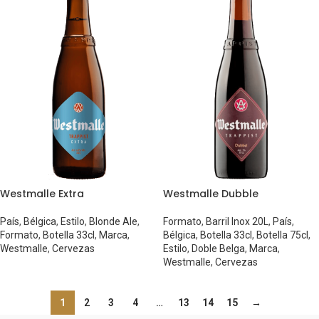
Westmalle Extra
Westmalle Dubble
País
,
Bélgica
,
Estilo
,
Blonde Ale
,
Formato
,
Barril Inox 20L
,
País
,
Formato
,
Botella 33cl
,
Marca
,
Bélgica
,
Botella 33cl
,
Botella 75cl
,
Westmalle
,
Cervezas
Estilo
,
Doble Belga
,
Marca
,
Westmalle
,
Cervezas
1
2
3
4
…
13
14
15
→