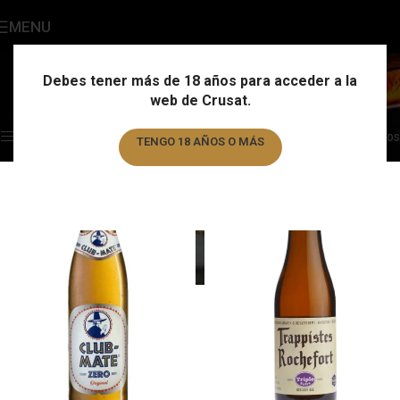
MENU
Estilo
Categories
Debes tener más de 18 años para acceder a la
web de Crusat.
Home
/
Estilo
Showing 1–12 of 178 results
Show sidebar
Filtros
TENGO 18 AÑOS O MÁS
TENGO MENOS DE 18 AÑOS