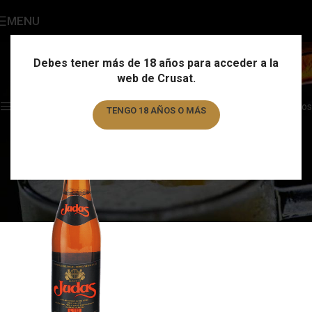
MENU
Judas
Categories
Debes tener más de 18 años para acceder a la
web de Crusat.
Home
/
Marca
/
Judas
Showing the single result
Show sidebar
Filtros
TENGO 18 AÑOS O MÁS
TENGO MENOS DE 18 AÑOS