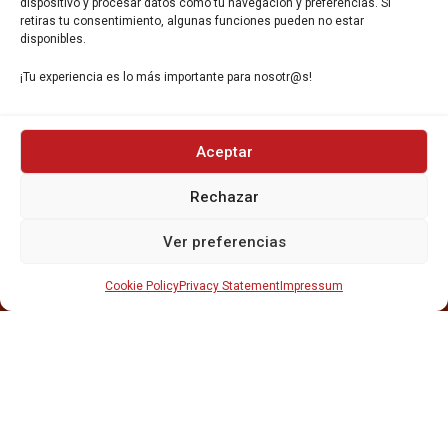
dispositivo y procesar datos como tu navegación y preferencias. Si
retiras tu consentimiento, algunas funciones pueden no estar
disponibles.
¡Tu experiencia es lo más importante para nosotr@s!
INICIO
Aceptar
NOSOTROS
CERVEZAS
Rechazar
ESTRELLA GALICIA
OTROS PRODUCTOS
Ver preferencias
REPARTO EN BARCELONA
HOSTELERÍA Y PEQUEÑA ALIMENTACIÓN
Cookie Policy
Privacy Statement
Impressum
CARTAS DE CERVEZAS Y VINO
CATAS Y FORMACIONES
SERVICIO TÉCNICO
SERVICIO DE ATENCIÓN AL CLIENTE
DISTRIBUCIÓN
CATÁLOGOS
GESTIÓN DE
DENUNCIAS