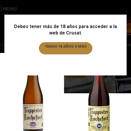
MENU
Rochefort
Categories
Debes tener más de 18 años para acceder a la
web de Crusat.
Home
/
Marca
/
Rochefort
Showing all 4 results
Show sidebar
Filtros
TENGO 18 AÑOS O MÁS
TENGO MENOS DE 18 AÑOS