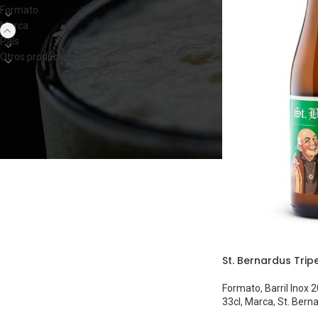
Formato
Marca
País
Otros productos
St. Bernardus Tripe
Formato
,
Barril Inox 
33cl
,
Marca
,
St. Bern