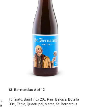
St. Bernardus Abt 12
Formato
,
Barril Inox 20L
,
País
,
Bélgica
,
Botella
la
33cl
,
Estilo
,
Quadrupel
,
Marca
,
St. Bernardus
ga