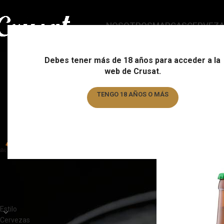
NOSOTROS
MARCAS
CERVEZ
Debes tener más de 18 años para acceder a la
web de Crusat.
ESTILO
C
178 Products
15
TENGO 18 AÑOS O MÁS
TENGO MENOS DE 18 AÑOS
FILTRAR POR MARCA
Home
/
Marca
/
St. Be
St. Bernardus
5
CATEGORÍAS DEL PRODUCTO
Estilo
Cervezas