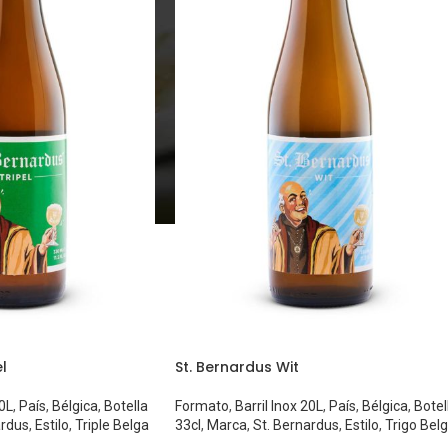
l
St. Bernardus Wit
20L
,
País
,
Bélgica
,
Botella
Formato
,
Barril Inox 20L
,
País
,
Bélgica
,
Botel
ardus
,
Estilo
,
Triple Belga
33cl
,
Marca
,
St. Bernardus
,
Estilo
,
Trigo Bel