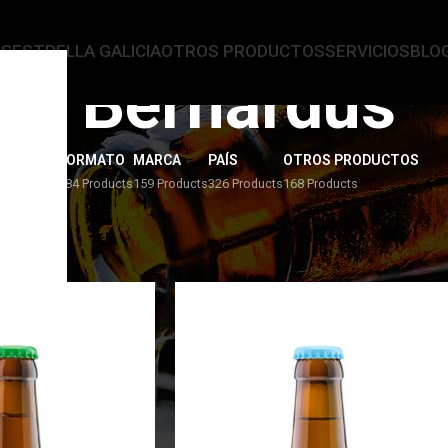
AS
ESTRELLA GALICIA
OTROS PRODUCTOS
SERVICIOS
BLO
St. Bernardus
ERVEZAS
FORMATO
MARCA
PAÍS
OTROS PRODUCTOS
4 Products
284 Products
159 Products
326 Products
168 Products
rnardus