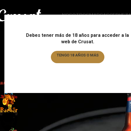
NOSOTROS
MARCAS
CERVEZ
Debes tener más de 18 años para acceder a la
web de Crusat.
ESTILO
C
178 Products
15
TENGO 18 AÑOS O MÁS
TENGO MENOS DE 18 AÑOS
FILTRAR POR MARCA
Home
/
Formato
Almogàver
1
Augustijn
1
Barbar
1
Basqueland
6
Brewdog
6