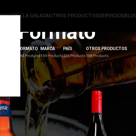
AS
ESTRELLA GALICIA
OTROS PRODUCTOS
SERVICIOS
BLO
Formato
ERVEZAS
FORMATO
MARCA
PAÍS
OTROS PRODUCTOS
4 Products
284 Products
159 Products
326 Products
168 Products