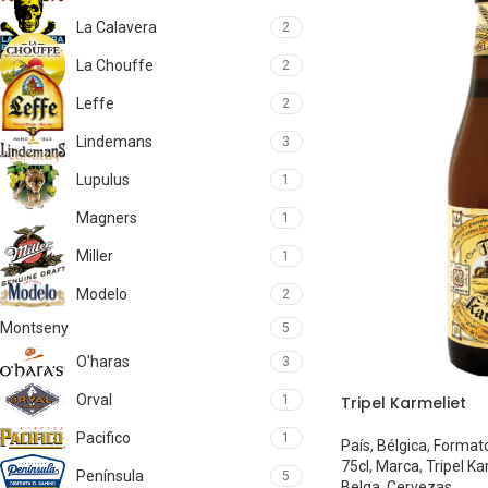
La Calavera
2
La Chouffe
2
Leffe
2
Lindemans
3
Lupulus
1
Magners
1
Miller
1
Modelo
2
Montseny
5
O'haras
3
Orval
1
Tripel Karmeliet
Pacifico
1
País
,
Bélgica
,
Format
75cl
,
Marca
,
Tripel Ka
Península
5
Belga
,
Cervezas