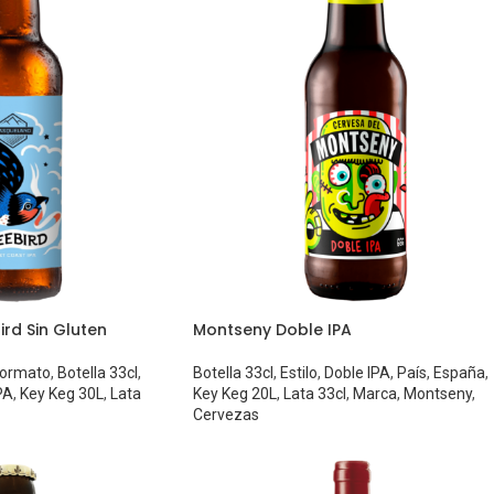
rd Sin Gluten
Montseny Doble IPA
ormato
,
Botella 33cl
,
Botella 33cl
,
Estilo
,
Doble IPA
,
País
,
España
,
PA
,
Key Keg 30L
,
Lata
Key Keg 20L
,
Lata 33cl
,
Marca
,
Montseny
,
Cervezas