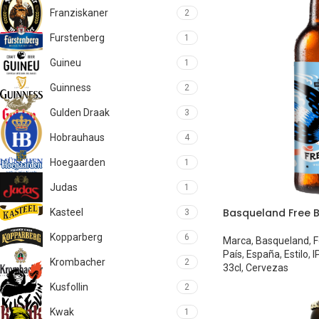
Franziskaner
2
Furstenberg
1
Guineu
1
Guinness
2
Gulden Draak
3
Hobrauhaus
4
Hoegaarden
1
Judas
1
Basqueland Free Bi
Kasteel
3
Kopparberg
6
Marca
,
Basqueland
,
F
País
,
España
,
Estilo
,
I
Krombacher
2
33cl
,
Cervezas
Kusfollin
2
Kwak
1