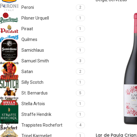
Peroni
2
Pilsner Urquell
1
Piraat
1
Quilmes
1
Samichlaus
1
Samuel Smith
3
Satan
2
Silly Scotch
1
St. Bernardus
5
Stella Artois
1
Straffe Hendrik
1
Trappistes Rochefort
4
Lar de Paula Cri
Tripel Karmeliet
1