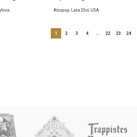
Vinos
Alcopop
,
Lata 25cl
,
USA
1
2
3
4
…
22
23
24