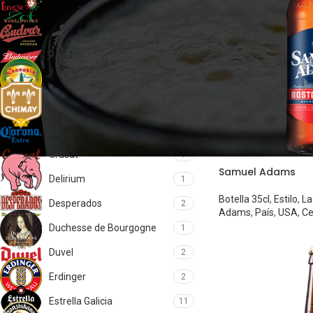
Brugse Zot
2
Budejovicky Budvar
2
Budweiser
1
Cannabis
1
Chimay
5
Corona
1
Crusat
1
Samuel Adams
Delirium
1
Botella 35cl
,
Estilo
,
La
Desperados
2
Adams
,
País
,
USA
,
Ce
Duchesse de Bourgogne
1
Duvel
2
Erdinger
2
Estrella Galicia
11