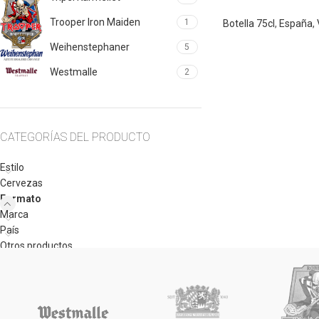
Trooper Iron Maiden
1
Botella 75cl
,
España
,
Weihenstephaner
5
Westmalle
2
CATEGORÍAS DEL PRODUCTO
Estilo
Cervezas
Formato
Marca
País
Otros productos