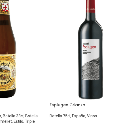
Esplugen Crianza
o
,
Botella 33cl
,
Botella
Botella 75cl
,
España
,
Vinos
rmeliet
,
Estilo
,
Triple