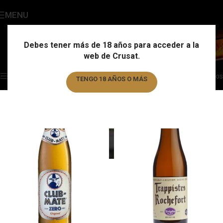
MENU
Formato
Categories
Debes tener más de 18 años para acceder a la
web de Crusat.
Home
/
Formato
Showing 1–12 of 284 results
Show sidebar
Filtros
TENGO 18 AÑOS O MÁS
TENGO MENOS DE 18 AÑOS