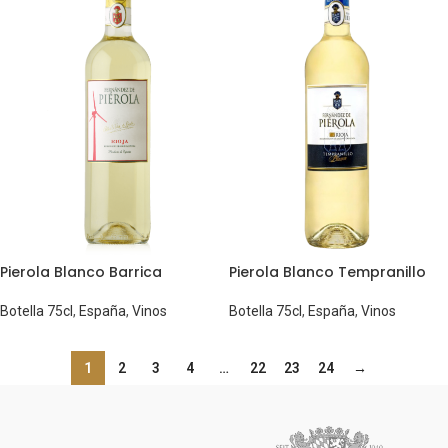
Pierola Blanco Barrica
Pierola Blanco Tempranillo
Botella 75cl
,
España
,
Vinos
Botella 75cl
,
España
,
Vinos
1
2
3
4
…
22
23
24
→