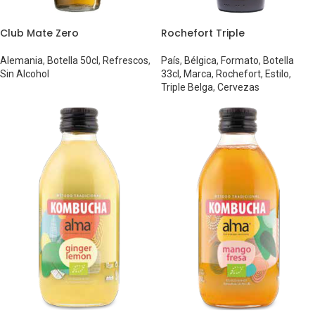
Club Mate Zero
Rochefort Triple
Alemania
,
Botella 50cl
,
Refrescos
,
País
,
Bélgica
,
Formato
,
Botella
Sin Alcohol
33cl
,
Marca
,
Rochefort
,
Estilo
,
Triple Belga
,
Cervezas