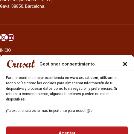
Gavà, 08850, Barcelona.
INICIO
NOSOTROS
CERVEZAS
Gestionar consentimiento
ESTRELLA GALICIA
OTROS PRODUCTOS
Para ofrecerte la mejor experiencia en
www.crusat.com
, utilizamos
REPARTO EN BARCELONA
tecnologías como las cookies para almacenar información de tu
dispositivo y procesar datos como tu navegación y preferencias. Si
HOSTELERÍA Y PEQUEÑA ALIMENTACIÓN
retiras tu consentimiento, algunas funciones pueden no estar
CARTAS DE CERVEZAS Y VINO
disponibles.
CATAS Y FORMACIONES
SERVICIO TÉCNICO
¡Tu experiencia es lo más importante para nosotr@s!
SERVICIO DE ATENCIÓN AL CLIENTE
DISTRIBUCIÓN
CATÁLOGOS
GESTIÓN DE
DENUNCIAS
Aceptar