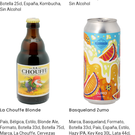
Botella 25cl
,
España
,
Kombucha
,
Sin Alcohol
Sin Alcohol
La Chouffe Blonde
Basqueland Zumo
País
,
Bélgica
,
Estilo
,
Blonde Ale
,
Marca
,
Basqueland
,
Formato
,
Formato
,
Botella 33cl
,
Botella 75cl
,
Botella 33cl
,
País
,
España
,
Estilo
,
Marca
,
La Chouffe
,
Cervezas
Hazy IPA
,
Key Keg 30L
,
Lata 44cl
,