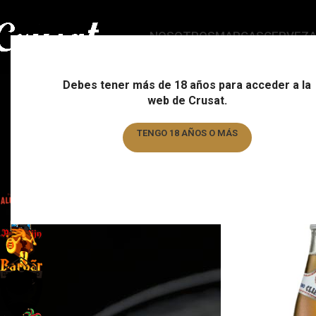
NOSOTROS
MARCAS
CERVEZ
Debes tener más de 18 años para acceder a la
web de Crusat.
ESTILO
C
178 Products
15
TENGO 18 AÑOS O MÁS
TENGO MENOS DE 18 AÑOS
FILTRAR POR MARCA
Home
/
Formato
Almogàver
1
Augustijn
1
Barbar
1
Basqueland
6
Brewdog
6