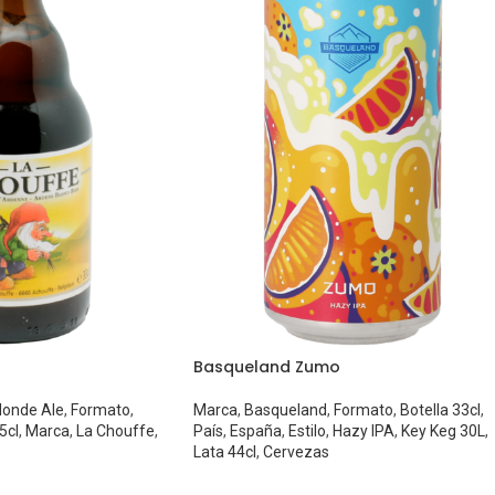
Basqueland Zumo
londe Ale
,
Formato
,
Marca
,
Basqueland
,
Formato
,
Botella 33cl
,
5cl
,
Marca
,
La Chouffe
,
País
,
España
,
Estilo
,
Hazy IPA
,
Key Keg 30L
,
Lata 44cl
,
Cervezas