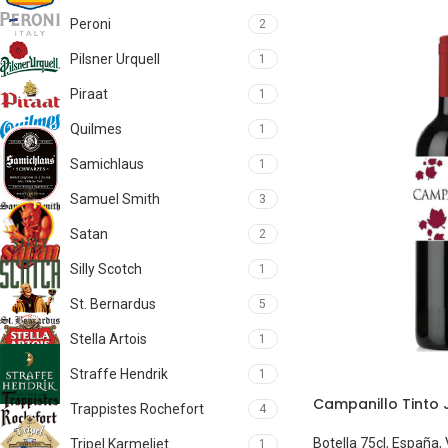
Peroni
2
Pilsner Urquell
1
Piraat
1
Quilmes
1
Samichlaus
1
Samuel Smith
3
Satan
2
Silly Scotch
1
St. Bernardus
5
Stella Artois
1
Straffe Hendrik
1
Campanillo Tinto 
Trappistes Rochefort
4
Botella 75cl
,
España
,
Tripel Karmeliet
1