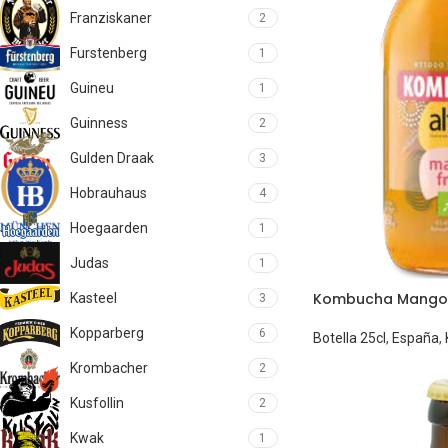
Franziskaner
2
Furstenberg
1
Guineu
1
Guinness
2
Gulden Draak
3
Hobrauhaus
4
Hoegaarden
1
Judas
1
Kombucha Mango 
Kasteel
3
Kopparberg
6
Botella 25cl
,
España
,
Krombacher
2
Kusfollin
2
Kwak
1