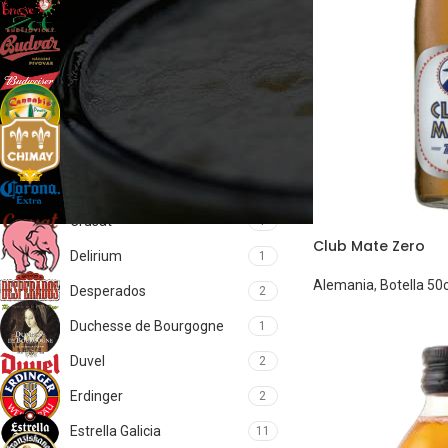
Brugse Zot
2
Budejovicky Budvar
2
Budweiser
1
Cannabis
1
Chimay
5
Corona
1
Crusat
1
Club Mate Zero
Delirium
1
Alemania
,
Botella 50c
Desperados
2
Duchesse de Bourgogne
1
Duvel
2
Erdinger
2
Estrella Galicia
11