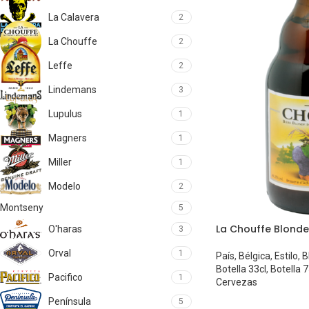
La Calavera
2
La Chouffe
2
Leffe
2
Lindemans
3
Lupulus
1
Magners
1
Miller
1
Modelo
2
Montseny
5
La Chouffe Blonde
O'haras
3
Orval
1
País
,
Bélgica
,
Estilo
,
B
Botella 33cl
,
Botella 7
Pacifico
1
Cervezas
Península
5