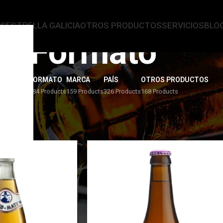
AS
ESTRELLA GALICIA
OTROS PRODUCTOS
SERVICIOS
BLO
Formato
ERVEZAS
FORMATO
MARCA
PAÍS
OTROS PRODUCTOS
4 Products
284 Products
159 Products
326 Products
168 Products