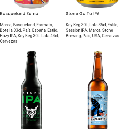
Basqueland Zumo
Stone Go To IPA
Marca
,
Basqueland
,
Formato
,
Key Keg 30L
,
Lata 35cl
,
Estilo
,
Botella 33cl
,
País
,
España
,
Estilo
,
Session IPA
,
Marca
,
Stone
Hazy IPA
,
Key Keg 30L
,
Lata 44cl
,
Brewing
,
País
,
USA
,
Cervezas
Cervezas