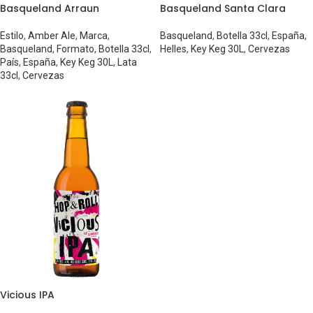
Basqueland Arraun
Basqueland Santa Clara
Estilo
,
Amber Ale
,
Marca
,
Basqueland
,
Botella 33cl
,
España
,
Basqueland
,
Formato
,
Botella 33cl
,
Helles
,
Key Keg 30L
,
Cervezas
País
,
España
,
Key Keg 30L
,
Lata
33cl
,
Cervezas
Vicious IPA