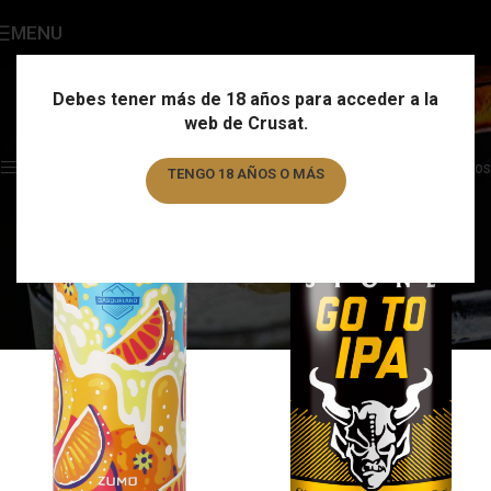
MENU
Key Keg 30L
Categories
Debes tener más de 18 años para acceder a la
web de Crusat.
Home
/
Formato
/
Key Keg 30L
Showing all 9 results
Show sidebar
Filtros
TENGO 18 AÑOS O MÁS
TENGO MENOS DE 18 AÑOS