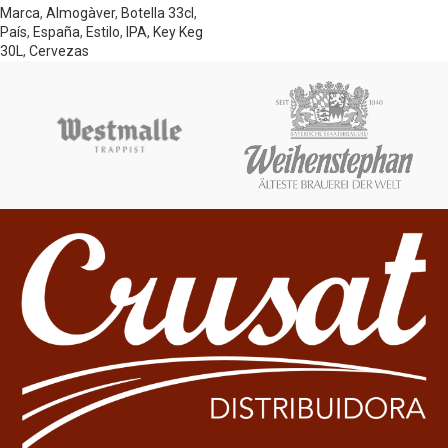
Marca
,
Almogàver
,
Botella 33cl
,
País
,
España
,
Estilo
,
IPA
,
Key Keg
30L
,
Cervezas