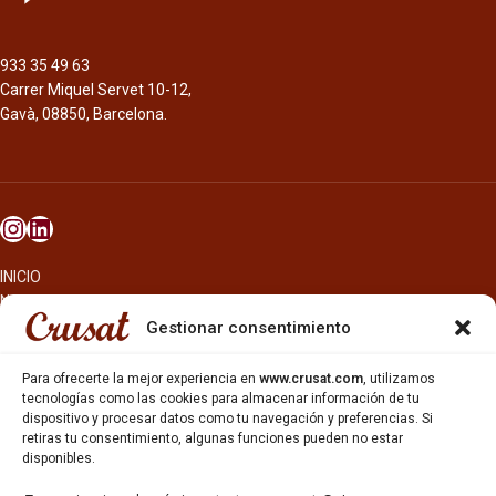
933 35 49 63
Carrer Miquel Servet 10-12,
Gavà, 08850, Barcelona.
INICIO
NOSOTROS
CERVEZAS
Gestionar consentimiento
ESTRELLA GALICIA
OTROS PRODUCTOS
Para ofrecerte la mejor experiencia en
www.crusat.com
, utilizamos
REPARTO EN BARCELONA
tecnologías como las cookies para almacenar información de tu
dispositivo y procesar datos como tu navegación y preferencias. Si
HOSTELERÍA Y PEQUEÑA ALIMENTACIÓN
retiras tu consentimiento, algunas funciones pueden no estar
CARTAS DE CERVEZAS Y VINO
disponibles.
CATAS Y FORMACIONES
SERVICIO TÉCNICO