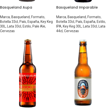
Basqueland Aupa
Basqueland Imparable
Marca
,
Basqueland
,
Formato
,
Marca
,
Basqueland
,
Formato
,
Botella 33cl
,
País
,
España
,
Key Keg
Botella 33cl
,
País
,
España
,
Estilo
,
30L
,
Lata 33cl
,
Estilo
,
Pale Ale
,
IPA
,
Key Keg 30L
,
Lata 33cl
,
Lata
Cervezas
44cl
,
Cervezas