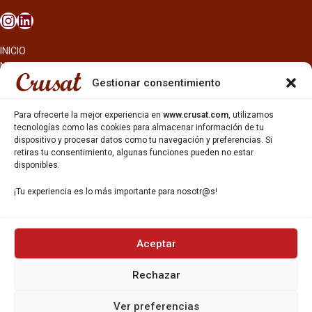
INICIO
NOSOTROS
CERVEZAS
Gestionar consentimiento
ESTRELLA GALICIA
OTROS PRODUCTOS
Para ofrecerte la mejor experiencia en
www.crusat.com
, utilizamos
REPARTO EN BARCELONA
tecnologías como las cookies para almacenar información de tu
dispositivo y procesar datos como tu navegación y preferencias. Si
HOSTELERÍA Y PEQUEÑA ALIMENTACIÓN
retiras tu consentimiento, algunas funciones pueden no estar
CARTAS DE CERVEZAS Y VINO
disponibles.
CATAS Y FORMACIONES
SERVICIO TÉCNICO
¡Tu experiencia es lo más importante para nosotr@s!
SERVICIO DE ATENCIÓN AL CLIENTE
DISTRIBUCIÓN
CATÁLOGOS
GESTIÓN DE
DENUNCIAS
Aceptar
Rechazar
DISTRIBUYE CON NOSOTR@S
©CRUSAT, 2026. Todos los derechos reservados.
Ver preferencias
Política de Privacidad
|
Aviso Legal
|
Política de Cookies