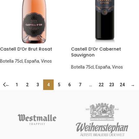
Castell D’Or Brut Rosat
Castell D’Or Cabernet
Sauvignon
Botella 75cl
,
España
,
Vinos
Botella 75cl
,
España
,
Vinos
←
1
2
3
4
5
6
7
…
22
23
24
→