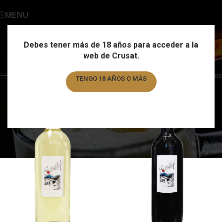
MENU
Formato
Categories
Debes tener más de 18 años para acceder a la
web de Crusat.
Home
/
Formato
/
Page 4
Showing 37–48 of 284 results
Show sidebar
Filtros
TENGO 18 AÑOS O MÁS
TENGO MENOS DE 18 AÑOS