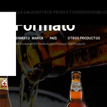
AS
ESTRELLA GALICIA
OTROS PRODUCTOS
SERVICIOS
BLO
Formato
ERVEZAS
FORMATO
MARCA
PAÍS
OTROS PRODUCTOS
4 Products
284 Products
159 Products
326 Products
168 Products
 23