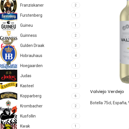
Franziskaner
2
Furstenberg
1
Guineu
1
Guinness
2
Gulden Draak
3
Hobrauhaus
4
Hoegaarden
1
Judas
1
Kasteel
3
Valviejo Verdejo
Kopparberg
6
Botella 75cl
,
España
,
Krombacher
2
Kusfollin
2
Kwak
1