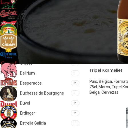
Brugse Zot
2
Budejovicky Budvar
2
Budweiser
1
Cannabis
1
Chimay
5
Corona
1
Crusat
1
Tripel Karmeliet
Delirium
1
País
,
Bélgica
,
Format
Desperados
2
75cl
,
Marca
,
Tripel Ka
Belga
,
Cervezas
Duchesse de Bourgogne
1
Duvel
2
Erdinger
2
Estrella Galicia
11