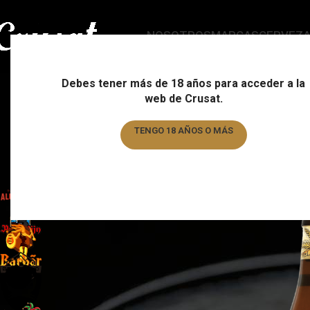
NOSOTROS
MARCAS
CERVEZ
Debes tener más de 18 años para acceder a la
web de Crusat.
ESTILO
C
178 Products
15
TENGO 18 AÑOS O MÁS
TENGO MENOS DE 18 AÑOS
FILTRAR POR MARCA
Home
/
Formato
/
Page
Almogàver
1
Augustijn
1
Barbar
1
Basqueland
6
Brewdog
6