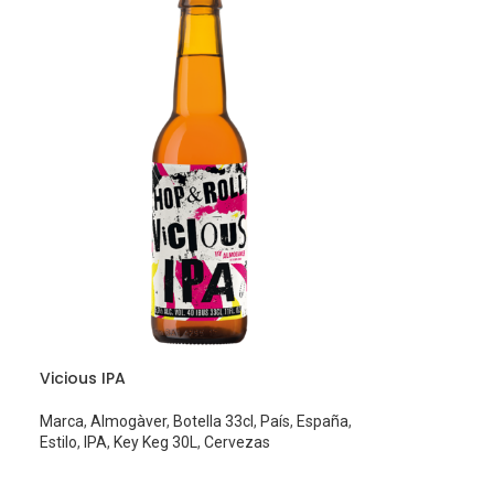
Vicious IPA
Marca
,
Almogàver
,
Botella 33cl
,
País
,
España
,
Estilo
,
IPA
,
Key Keg 30L
,
Cervezas