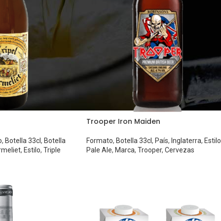
Trooper Iron Maiden
o
,
Botella 33cl
,
Botella
Formato
,
Botella 33cl
,
País
,
Inglaterra
,
Estilo
rmeliet
,
Estilo
,
Triple
Pale Ale
,
Marca
,
Trooper
,
Cervezas