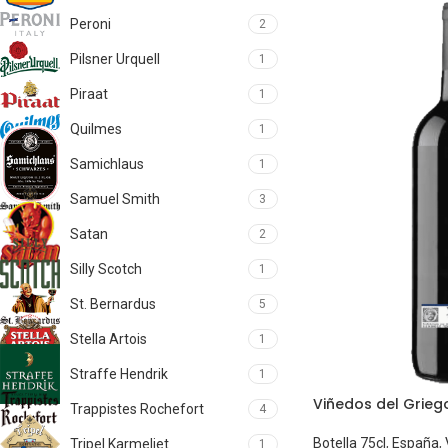
Peroni
2
Pilsner Urquell
1
Piraat
1
Quilmes
1
Samichlaus
1
Samuel Smith
3
Satan
2
Silly Scotch
1
St. Bernardus
5
Stella Artois
1
Straffe Hendrik
1
Viñedos del Grieg
Trappistes Rochefort
4
Botella 75cl
,
España
,
Tripel Karmeliet
1