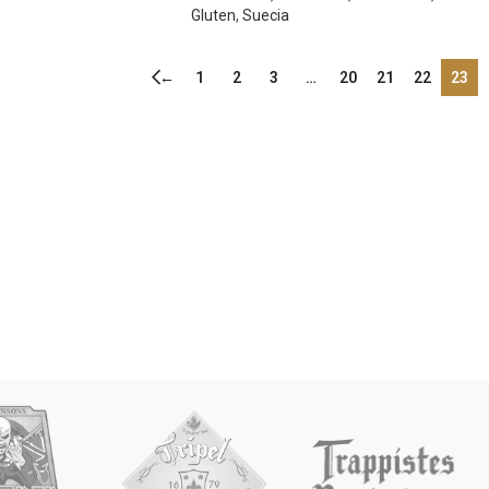
Gluten
,
Suecia
←
1
2
3
…
20
21
22
23