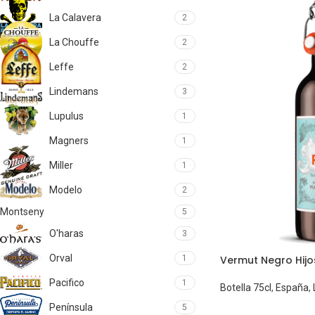
La Calavera
2
La Chouffe
2
Leffe
2
Lindemans
3
Lupulus
1
Magners
1
Miller
1
Modelo
2
Montseny
5
O'haras
3
Orval
1
Vermut Negro Hijo
Pacifico
1
Botella 75cl
,
España
,
Península
5